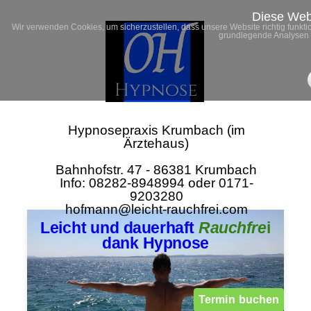
Diese Web
Wir verwenden Cookies, um sicherzustellen, dass unsere Website richtig funkti
grundlegende Analysen 
Hypnosepraxis Krumbach (im
Ärztehaus)
Bahnhofstr. 47 - 86381 Krumbach
Info: 08282-8948994 oder 0171-
9203280
hofmann@leicht-rauchfrei.com
Leicht und dauerhaft
Rauchfre
i
dank Hypnose
Termin buchen